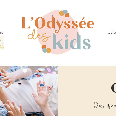
re
Gale
Des que