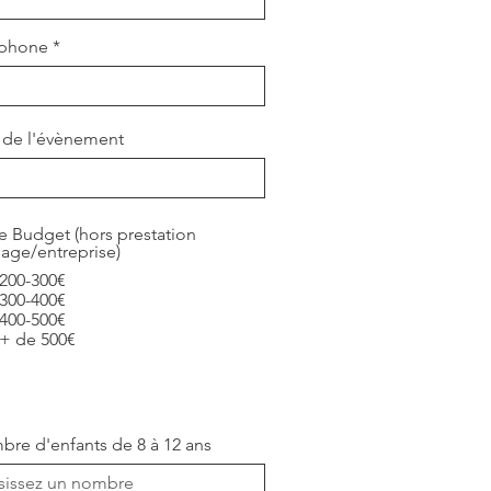
éphone
 de l'évènement
e Budget (hors prestation
age/entreprise)
200-300€
300-400€
400-500€
+ de 500€
re d'enfants de 8 à 12 ans